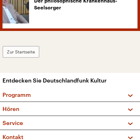
Der philosophische Krankenhaus-
Seelsorger
Zur Startseite
Entdecken Sie Deutschlandfunk Kultur
Programm
Vorschau und Rückschau
Hören
Sendungen und Podcasts
Livestream
Service
Musikliste
Frequenzen (UKW + DAB+)
FAQ
Kontakt
Kakadu – Das Kinderprogramm