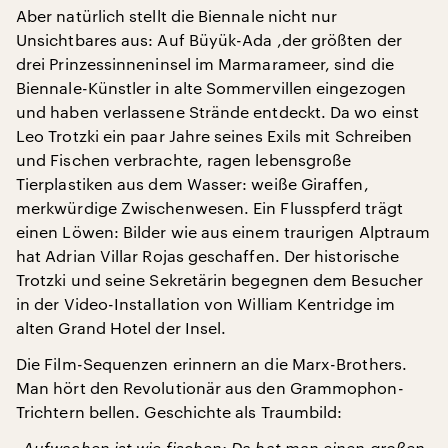
Aber natürlich stellt die Biennale nicht nur
Unsichtbares aus: Auf Büyük-Ada ,der größten der
drei Prinzessinneninsel im Marmarameer, sind die
Biennale-Künstler in alte Sommervillen eingezogen
und haben verlassene Strände entdeckt. Da wo einst
Leo Trotzki ein paar Jahre seines Exils mit Schreiben
und Fischen verbrachte, ragen lebensgroße
Tierplastiken aus dem Wasser: weiße Giraffen,
merkwürdige Zwischenwesen. Ein Flusspferd trägt
einen Löwen: Bilder wie aus einem traurigen Alptraum
hat Adrian Villar Rojas geschaffen. Der historische
Trotzki und seine Sekretärin begegnen dem Besucher
in der Video-Installation von William Kentridge im
alten Grand Hotel der Insel.
Die Film-Sequenzen erinnern an die Marx-Brothers.
Man hört den Revolutionär aus den Grammophon-
Trichtern bellen. Geschichte als Traumbild:
„Aufwachen ist wie fischen: Da hat man einen großen