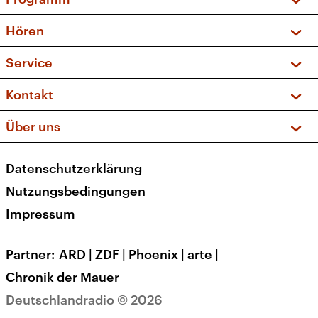
Vorschau und Rückschau
Hören
Sendungen und Podcasts
Livestream
Service
Musikliste
Frequenzen (UKW + DAB+)
FAQ
Kontakt
Kakadu – Das Kinderprogramm
Apps
Archiv
Hörerservice
Über uns
Newsletter
Social Media
Deutschlandradio
RSS
Datenschutzerklärung
Presse
Veranstaltungen
Nutzungsbedingungen
Karriere
Impressum
Transparenz
Korrekturen und Richtigstellungen
Partner
ARD
|
ZDF
|
Phoenix
|
arte
|
Barrierefreiheit
Chronik der Mauer
Deutschlandradio © 2026