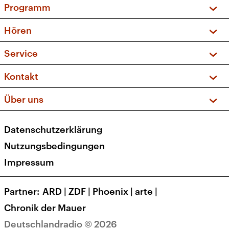
Programm
Vorschau und Rückschau
Hören
Sendungen und Podcasts
Livestream
Service
Musikliste
Frequenzen (UKW + DAB+)
FAQ
Kontakt
Kakadu – Das Kinderprogramm
Apps
Archiv
Hörerservice
Über uns
Newsletter
Social Media
Deutschlandradio
RSS
Datenschutzerklärung
Presse
Veranstaltungen
Nutzungsbedingungen
Karriere
Impressum
Transparenz
Korrekturen und Richtigstellungen
Partner
ARD
|
ZDF
|
Phoenix
|
arte
|
Barrierefreiheit
Chronik der Mauer
Deutschlandradio © 2026