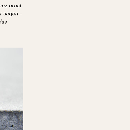
anz ernst
r sagen –
das