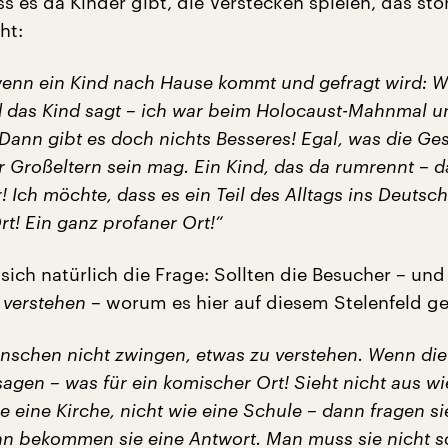
s es da Kinder gibt, die Verstecken spielen, das stör
ht:
wenn ein Kind nach Hause kommt und gefragt wird: W
 das Kind sagt – ich war beim Holocaust-Mahnmal u
! Dann gibt es doch nichts Besseres! Egal, was die Ge
r Großeltern sein mag. Ein Kind, das da rumrennt – d
 Ich möchte, dass es ein Teil des Alltags ins Deutsch
Ort! Ein ganz profaner Ort!“
t sich natürlich die Frage: Sollten die Besucher – un
t
verstehen
– worum es hier auf diesem Stelenfeld g
schen nicht zwingen, etwas zu verstehen. Wenn die
gen – was für ein komischer Ort! Sieht nicht aus wi
ie eine Kirche, nicht wie eine Schule – dann fragen si
nn bekommen sie eine Antwort. Man muss sie nicht 