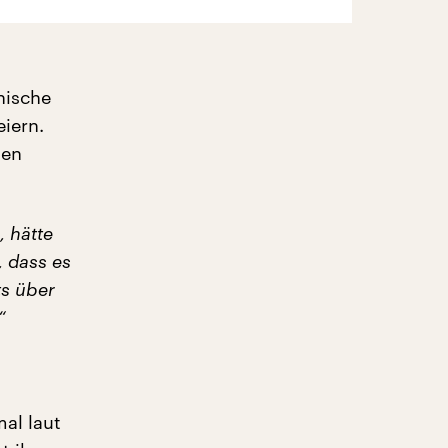
anische
iern.
nen
, hätte
, dass es
ts über
“
al laut