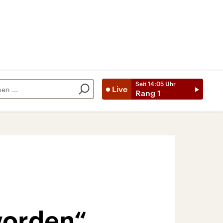
Seit
14:05
Uhr
Live
Rang 1
eworden“