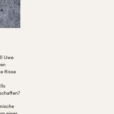
ll Uwe
den
e Risse
lls
 schaffen?
nische
um eines