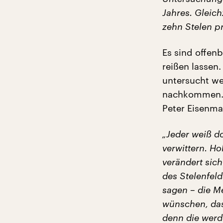
Jahres. Gleic
zehn Stelen p
Es sind offen
reißen lassen.
untersucht we
nachkommen. B
Peter Eisenma
„Jeder weiß d
verwittern. Ho
verändert sic
des Stelenfeld
sagen – die M
wünschen, das
denn die werd