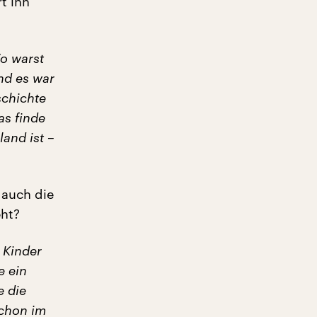
t ihn
o warst
nd es war
schichte
as finde
land ist –
d auch die
eht?
 Kinder
e ein
e die
schon im