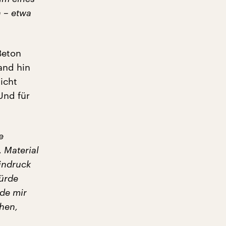
 – etwa
Beton
and hin
icht
Und für
e
 Material
indruck
würde
de mir
hen,