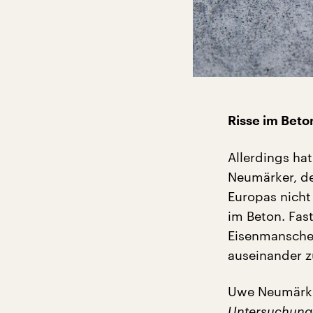
Risse im Beto
Allerdings ha
Neumärker, de
Europas nicht
im Beton. Fast
Eisenmanschet
auseinander zu
Uwe Neumärke
Untersuchung