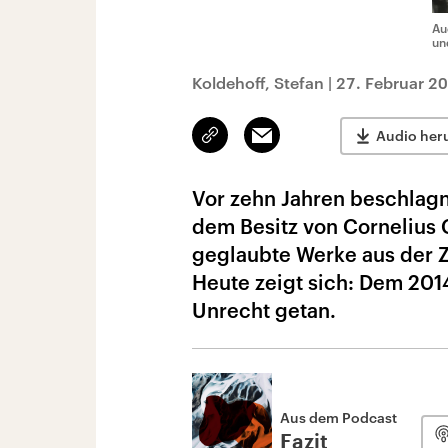
Au
un
Koldehoff, Stefan
|
27. Februar 2
Link
Email
Audio her
kopieren/teilen
Vor zehn Jahren beschlag
dem Besitz von Cornelius 
geglaubte Werke aus der Z
Heute zeigt sich: Dem 201
Unrecht getan.
Aus dem Podcast
Fazit