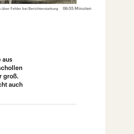
06:55 Minuten
über Fehler bei Berichterstattung
 aus
schollen
r groß.
cht auch