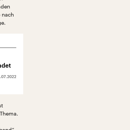
nden
e nach
ge.
ndet
.07.2022
st
 Thema.
hand“,