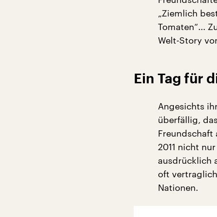
„Ziemlich bes
Tomaten“... Z
Welt-Story vo
Ein Tag für 
Angesichts ih
überfällig, da
Freundschaft a
2011 nicht nu
ausdrücklich 
oft vertraglic
Nationen.