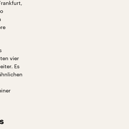
Frankfurt,
so
m
ere
s
ten vier
iter. Es
ähnlichen
einer
s