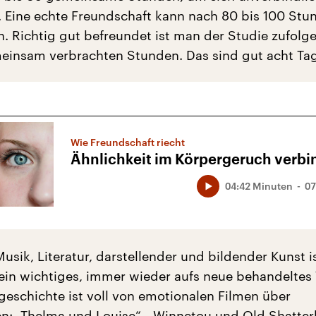
 Eine echte Freundschaft kann nach 80 bis 100 Stu
. Richtig gut befreundet ist man der Studie zufolg
insam verbrachten Stunden. Das sind gut acht Ta
Wie Freundschaft riecht
Ähnlichkeit im Körpergeruch verbi
04:42 Minuten
07
usik, Literatur, darstellender und bildender Kunst i
ein wichtiges, immer wieder aufs neue behandeltes
geschichte ist voll von emotionalen Filmen über
n: „Thelma und Louise“, „Winnetou und Old Shatter