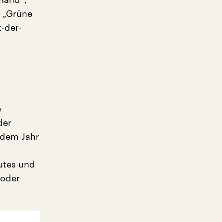
, „Grüne
-der-
e
der
t dem Jahr
utes und
 oder