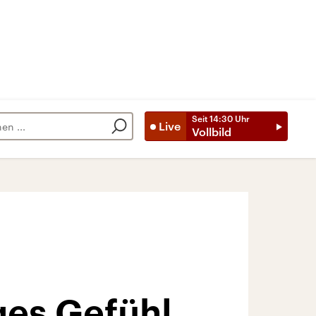
Seit
14:30
Uhr
Live
Vollbild
ges Gefühl