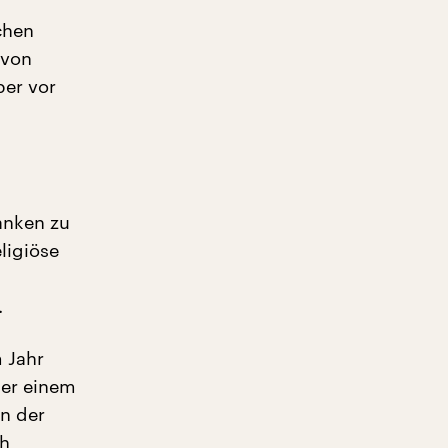
chen
 von
ber vor
anken zu
ligiöse
.
 Jahr
ber einem
n der
ch