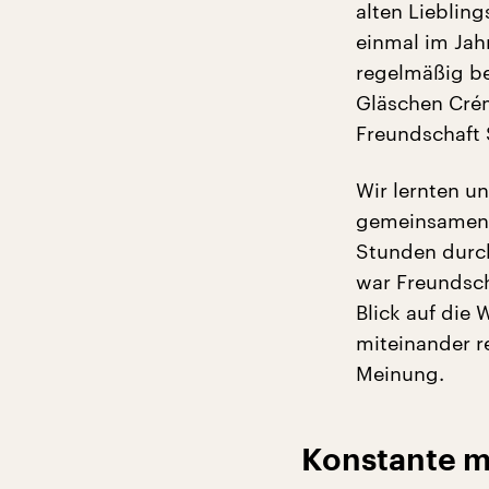
alten Liebling
einmal im Jahr
regelmäßig be
Gläschen Créma
Freundschaft S
Wir lernten u
gemeinsamen F
Stunden durch
war Freundsch
Blick auf die 
miteinander r
Meinung.
Konstante 