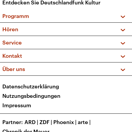
Entdecken Sie Deutschlandfunk Kultur
Programm
Vorschau und Rückschau
Hören
Sendungen und Podcasts
Livestream
Service
Musikliste
Frequenzen (UKW + DAB+)
FAQ
Kontakt
Kakadu – Das Kinderprogramm
Apps
Archiv
Hörerservice
Über uns
Newsletter
Social Media
Deutschlandradio
RSS
Datenschutzerklärung
Presse
Veranstaltungen
Nutzungsbedingungen
Karriere
Impressum
Transparenz
Korrekturen und Richtigstellungen
Partner
ARD
|
ZDF
|
Phoenix
|
arte
|
Barrierefreiheit
Chronik der Mauer