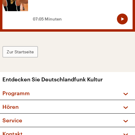
07:05 Minuten
Zur Startseite
Entdecken Sie Deutschlandfunk Kultur
Programm
Vorschau und Rückschau
Hören
Sendungen und Podcasts
Livestream
Service
Musikliste
Frequenzen (UKW + DAB+)
FAQ
Kontakt
Kakadu – Das Kinderprogramm