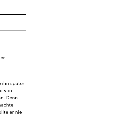
7
14
21
28
5
ber
 ihn später
ia von
an. Denn
machte
lte er nie