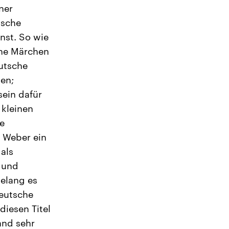
iner
tsche
nst. So wie
che Märchen
utsche
en;
sein dafür
 kleinen
e
l Weber ein
als
t und
gelang es
deutsche
diesen Titel
and sehr