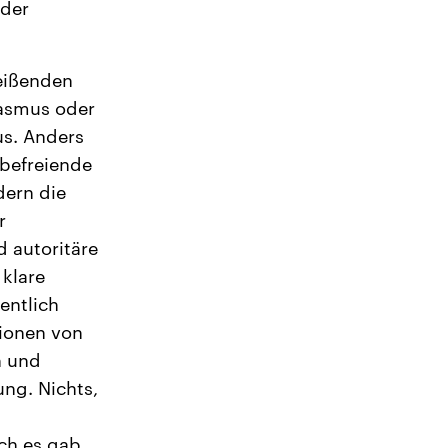
 der
eißenden
kasmus oder
us. Anders
 befreiende
dern die
r
d autoritäre
 klare
entlich
tionen von
n und
ng. Nichts,
ch es gab