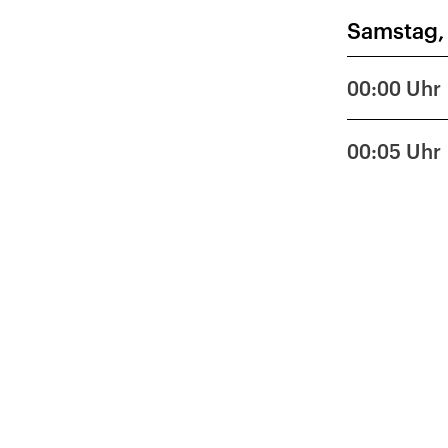
Samstag,
1
8
00:00
Uhr
15
00:05
Uhr
22
29