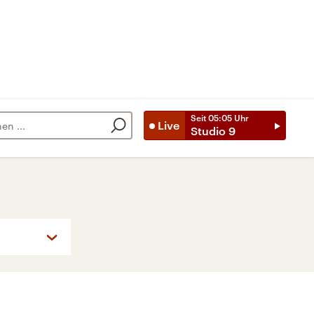
Seit
05:05
Uhr
Live
Studio 9
So