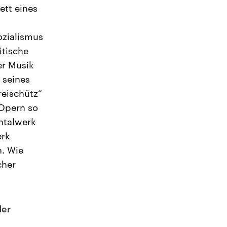
ett eines
ozialismus
itische
er Musik
 seines
reischütz“
 Opern so
ntalwerk
erk
n. Wie
cher
der