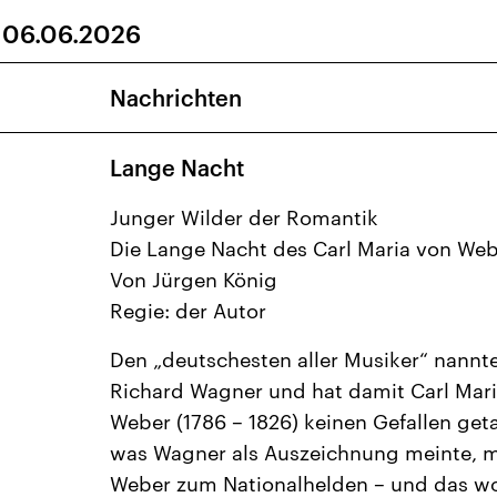
 06.06.2026
2
3
4
5
6
9
10
11
12
13
Nachrichten
16
17
18
19
20
Lange Nacht
23
24
25
26
27
30
1
2
3
4
Junger Wilder der Romantik
Die Lange Nacht des Carl Maria von We
Von Jürgen König
Regie: der Autor
Den „deutschesten aller Musiker“ nannte
Richard Wagner und hat damit Carl Mar
Weber (1786 – 1826) keinen Gefallen get
was Wagner als Auszeichnung meinte, 
Weber zum Nationalhelden – und das wol