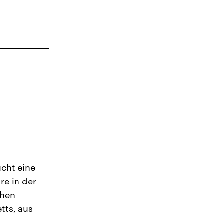
cht eine
re in der
chen
etts, aus