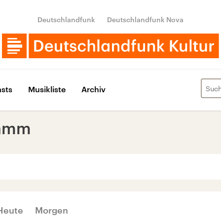
Deutschlandfunk
Deutschlandfunk Nova
sts
Musikliste
Archiv
ramm
‹
›
JUNI 2026
Heute
Morgen
Di
Mi
Do
Fr
Sa