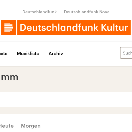
Deutschlandfunk
Deutschlandfunk Nova
sts
Musikliste
Archiv
ramm
‹
›
MAI 2026
Heute
Morgen
Di
Mi
Do
Fr
Sa