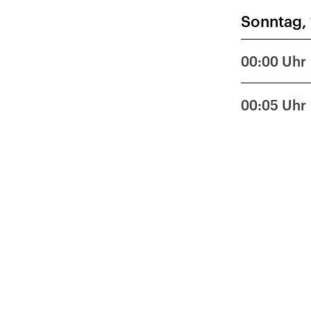
Sonntag,
27
4
00:00
Uhr
11
00:05
Uhr
18
25