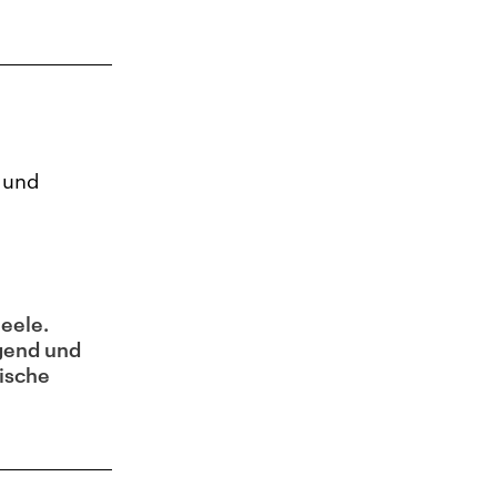
 und
Seele.
ugend und
lische