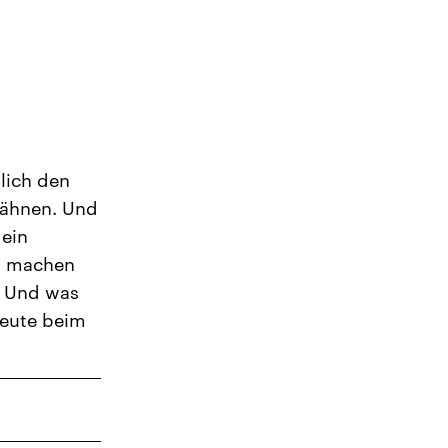
lich den
gähnen. Und
 ein
um machen
e? Und was
heute beim