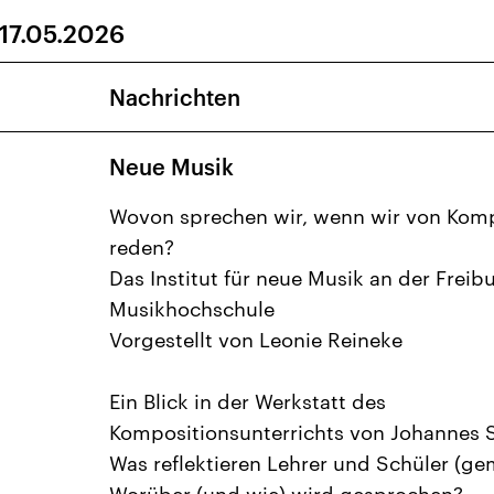
 17.05.2026
28
29
30
1
2
5
6
7
8
9
Nachrichten
12
13
14
15
16
Neue Musik
19
20
21
22
23
26
27
28
29
30
Wovon sprechen wir, wenn wir von Kom
reden?
Das Institut für neue Musik an der Freib
Musikhochschule
Vorgestellt von Leonie Reineke
Ein Blick in der Werkstatt des
Kompositionsunterrichts von Johannes S
Was reflektieren Lehrer und Schüler (g