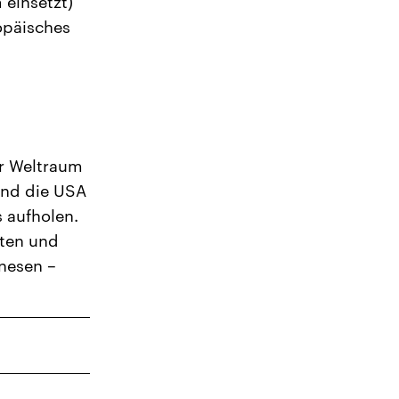
einsetzt)
opäisches
r Weltraum
und die USA
s aufholen.
iten und
nesen –