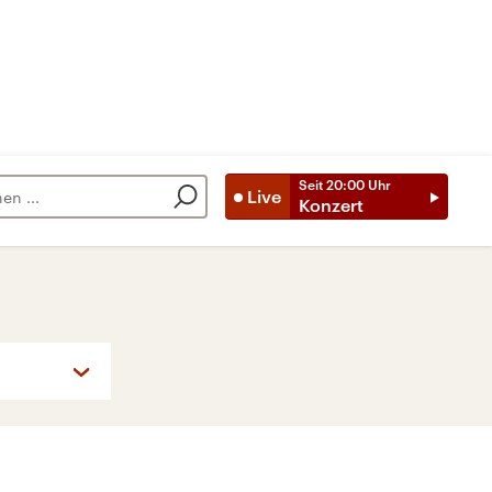
Seit
20:00
Uhr
Live
Konzert
So