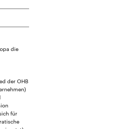
ropa die
ied der OHB
ternehmen)
d
sion
sich für
ratische