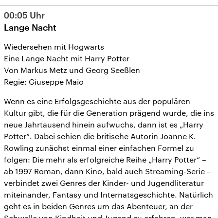
11
12
13
14
15
16
17
00:05
Uhr
18
19
20
21
22
23
24
Lange Nacht
25
26
27
28
29
30
31
Wiedersehen mit Hogwarts
Eine Lange Nacht mit Harry Potter
Von Markus Metz und Georg Seeßlen
Regie: Giuseppe Maio
Wenn es eine Erfolgsgeschichte aus der populären
Kultur gibt, die für die Generation prägend wurde, die ins
neue Jahrtausend hinein aufwuchs, dann ist es „Harry
Potter“. Dabei schien die britische Autorin Joanne K.
Rowling zunächst einmal einer einfachen Formel zu
folgen: Die mehr als erfolgreiche Reihe „Harry Potter“ –
ab 1997 Roman, dann Kino, bald auch Streaming-Serie –
verbindet zwei Genres der Kinder- und Jugendliteratur
miteinander, Fantasy und Internatsgeschichte. Natürlich
geht es in beiden Genres um das Abenteuer, an der
Schwelle von Kindheit und Jugend zu erfahren, wer man