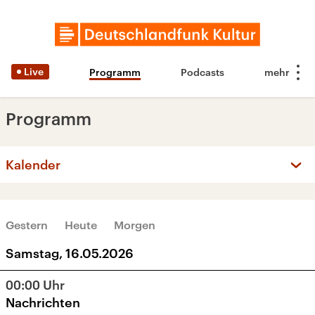
Live
Programm
Podcasts
Programm
Kalender
‹
›
MAI 2026
Gestern
Heute
Morgen
Mo
Di
Mi
Do
Fr
Sa
So
Samstag, 16.05.2026
27
28
29
30
1
2
3
00:00
Uhr
4
5
6
7
8
9
10
Nachrichten