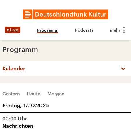
Live
Programm
Podcasts
Programm
Kalender
‹
›
OKTOBER 2025
Gestern
Heute
Morgen
Mo
Di
Mi
Do
Fr
Sa
So
Freitag, 17.10.2025
29
30
1
2
3
4
5
00:00
Uhr
6
7
8
9
10
11
12
Nachrichten