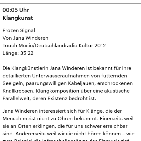
13
14
15
16
17
18
19
00:05
Uhr
20
21
22
23
24
25
26
Klangkunst
27
28
29
30
31
1
2
Frozen Signal
Von Jana Winderen
Touch Music/Deutschlandradio Kultur 2012
Länge: 35'22
Die Klangkünstlerin Jana Winderen ist bekannt für ihre
detaillierten Unterwasseraufnahmen von futternden
Seeigeln, paarungswilligen Kabeljauen, erschrockenen
Knallkrebsen. Klangkomposition über eine akustische
Parallelwelt, deren Existenz bedroht ist.
Jana Winderen interessiert sich für Klänge, die der
Mensch meist nicht zu Ohren bekommt. Einerseits weil
sie an Orten erklingen, die für uns schwer erreichbar
sind. Andererseits weil wir sie nicht hören können – wie
zum Beispiel die Infraschallgesänge des Finnwals tief