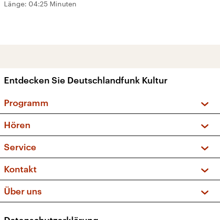
Länge:
04:25 Minuten
Entdecken Sie Deutschlandfunk Kultur
Programm
Vorschau und Rückschau
Hören
Sendungen und Podcasts
Livestream
Service
Musikliste
Frequenzen (UKW + DAB+)
FAQ
Kontakt
Kakadu – Das Kinderprogramm
Apps
Archiv
Hörerservice
Über uns
Newsletter
Social Media
Deutschlandradio
RSS
Datenschutzerklärung