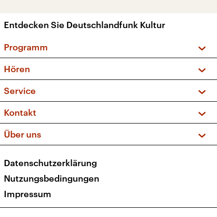
Entdecken Sie Deutschlandfunk Kultur
Programm
Vorschau und Rückschau
Hören
Sendungen und Podcasts
Livestream
Service
Musikliste
Frequenzen (UKW + DAB+)
FAQ
Kontakt
Kakadu – Das Kinderprogramm
Apps
Archiv
Hörerservice
Über uns
Newsletter
Social Media
Deutschlandradio
RSS
Datenschutzerklärung
Presse
Veranstaltungen
Nutzungsbedingungen
Karriere
Impressum
Transparenz
Korrekturen und Richtigstellungen