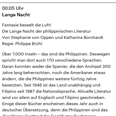
13
14
15
16
17
18
19
00:05
Uhr
20
21
22
23
24
25
26
Lange Nacht
27
28
29
30
31
1
2
Fantasie beseelt die Luft!
Die Lange Nacht der philippinischen Literatur
Von Stephanie von Oppen und Katharina Borchardt
Regie: Philippe Brühl
Über 7.000 Inseln – das sind die Philippinen. Deswegen
spricht man dort auch 170 verschiedene Sprachen.
Daran konnten weder die Spanier, die den Archipel 300
Jahre lang beherrschten, noch die Amerikaner etwas
ändern, die die Philippinen weitere fünfzig Jahre
besetzten. Seit 1946 ist das Land unabhängig und
Filipino seit 1987 die Nationalsprache. Aktuelle Literatur
wird vor allem auf Englisch und Filipino geschrieben.
Einige dieser Bücher erscheinen dieses Jahr auch in
deutscher Übersetzung, denn die Philippinen sind das
diesjährige Gastland der Frankfurter Buchmesse.