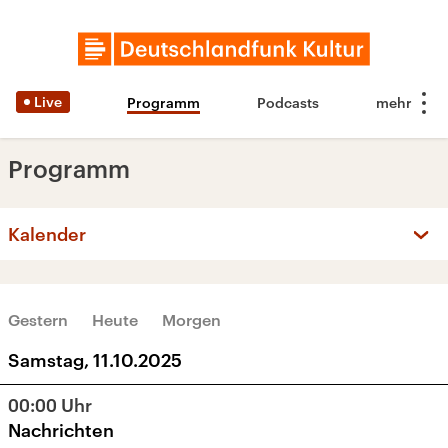
Live
Programm
Podcasts
Programm
Kalender
‹
›
OKTOBER 2025
Gestern
Heute
Morgen
Mo
Di
Mi
Do
Fr
Sa
So
Samstag, 11.10.2025
29
30
1
2
3
4
5
00:00
Uhr
6
7
8
9
10
11
12
Nachrichten