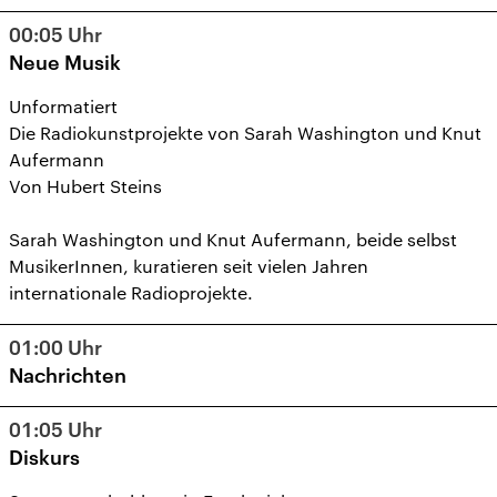
15
16
17
18
19
20
21
00:05
Uhr
22
23
24
25
26
27
28
Neue Musik
29
30
1
2
3
4
5
Unformatiert
Die Radiokunstprojekte von Sarah Washington und Knut
Aufermann
Von Hubert Steins
Sarah Washington und Knut Aufermann, beide selbst
MusikerInnen, kuratieren seit vielen Jahren
internationale Radioprojekte.
01:00
Uhr
Nachrichten
01:05
Uhr
Diskurs