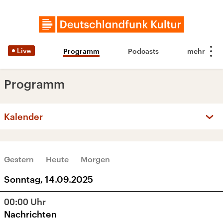
Live
Programm
Podcasts
Programm
Kalender
‹
›
SEPTEMBER 2025
Gestern
Heute
Morgen
Mo
Di
Mi
Do
Fr
Sa
So
Sonntag, 14.09.2025
1
2
3
4
5
6
7
00:00
Uhr
8
9
10
11
12
13
14
Nachrichten