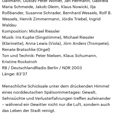
Gallmann, Gustav Peter Wöhler, Jan Hermann, Gabriela
Maria Schmeide, Jakob Gleim, Klaus Nowicki, Ilja
Roßbander, Susanne Schrader, Bernhard Wessels, Rolf B.
Wessels, Henrik Zimmermann, Jördis Triebel, Ingrid
Waldau
Komposition: Michael Riessler
Musik: Iris Kupke (Singstimme), Michael Riessler
(Klarinette), Anna Lewis (Viola), Jörn Anders (Trompete),
Renate Bratschke (Orgel)
Ton und Technik: Peter Nielsen, Klaus Schumann,
Kristine Rockstroh
RB / DeutschlandRadio Berlin / NDR 2003
Länge: 83'37
Menschliche Schicksale unter dem drückenden Himmel
eines norddeutschen Spätsommertages: Gewalt,
Sehnsüchte und Verlusterfahrungen treffen aufeinander
– während ein Gewitter nicht nur die Luft, sondern auch
das Leben der Stadt reinigt.