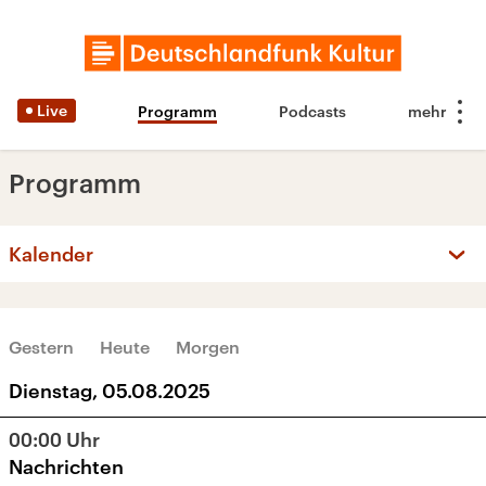
Live
Programm
Podcasts
Programm
Kalender
‹
›
AUGUST 2025
Gestern
Heute
Morgen
Mo
Di
Mi
Do
Fr
Sa
So
Dienstag, 05.08.2025
28
29
30
31
1
2
3
00:00
Uhr
4
5
6
7
8
9
10
Nachrichten