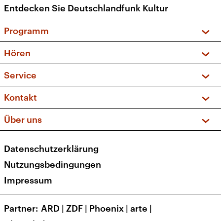
Entdecken Sie Deutschlandfunk Kultur
Programm
Vorschau und Rückschau
Hören
Sendungen und Podcasts
Livestream
Service
Musikliste
Frequenzen (UKW + DAB+)
FAQ
Kontakt
Kakadu – Das Kinderprogramm
Apps
Archiv
Hörerservice
Über uns
Newsletter
Social Media
Deutschlandradio
RSS
Datenschutzerklärung
Presse
Veranstaltungen
Nutzungsbedingungen
Karriere
Impressum
Transparenz
Korrekturen und Richtigstellungen
Partner
ARD
|
ZDF
|
Phoenix
|
arte
|
Barrierefreiheit