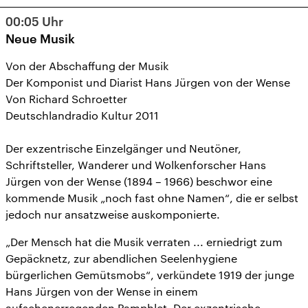
11
12
13
14
15
16
17
00:05
Uhr
18
19
20
21
22
23
24
Neue Musik
25
26
27
28
29
30
31
Von der Abschaffung der Musik
Der Komponist und Diarist Hans Jürgen von der Wense
Von Richard Schroetter
Deutschlandradio Kultur 2011
Der exzentrische Einzelgänger und Neutöner,
Schriftsteller, Wanderer und Wolkenforscher Hans
Jürgen von der Wense (1894 – 1966) beschwor eine
kommende Musik „noch fast ohne Namen“, die er selbst
jedoch nur ansatzweise auskomponierte.
„Der Mensch hat die Musik verraten ... erniedrigt zum
Gepäcknetz, zur abendlichen Seelenhygiene
bürgerlichen Gemütsmobs“, verkündete 1919 der junge
Hans Jürgen von der Wense in einem
aufsehenerregenden Pamphlet. Der exzentrische