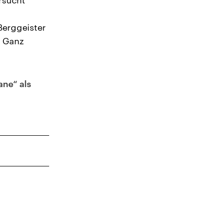
rsucht
Berggeister
. Ganz
ane“ als