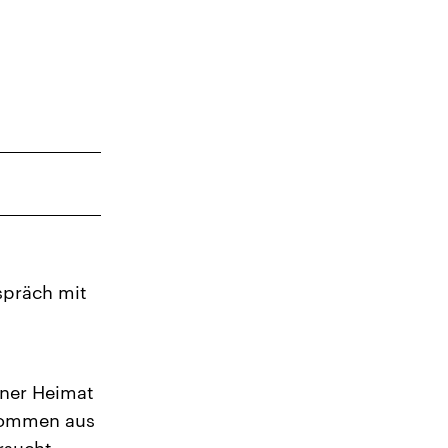
spräch mit
iner Heimat
n kommen aus