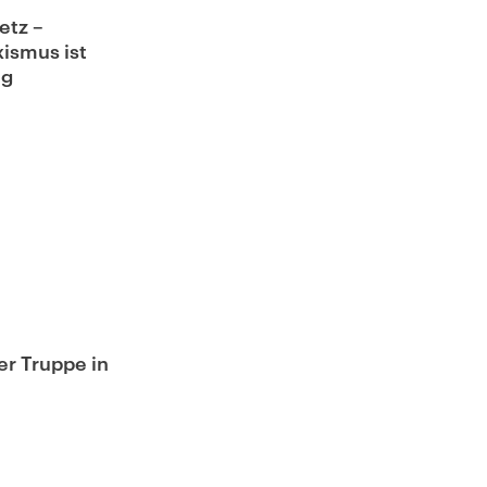
etz –
ismus ist
ng
n
er Truppe in