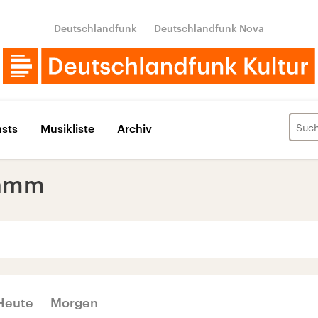
Deutschlandfunk
Deutschlandfunk Nova
sts
Musikliste
Archiv
ramm
‹
›
MAI 2025
Heute
Morgen
Di
Mi
Do
Fr
Sa