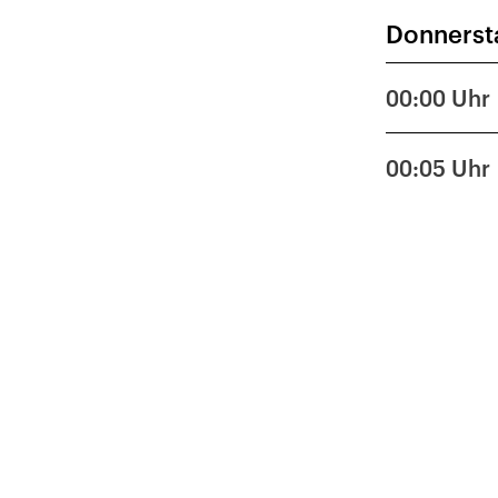
Donnerst
28
5
00:00
Uhr
12
00:05
Uhr
19
26