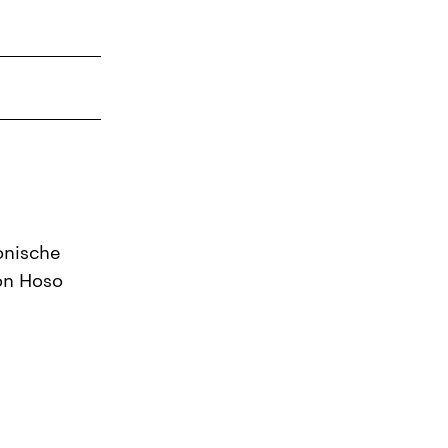
4
11
18
25
1
onische
on Hoso