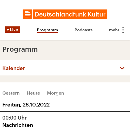
Live
Programm
Podcasts
Programm
Kalender
‹
›
OKTOBER 2022
Gestern
Heute
Morgen
Mo
Di
Mi
Do
Fr
Sa
So
Freitag, 28.10.2022
26
27
28
29
30
1
2
00:00
Uhr
3
4
5
6
7
8
9
Nachrichten