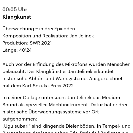
10
11
12
13
14
15
16
00:05
Uhr
17
18
19
20
21
22
23
Klangkunst
24
25
26
27
28
29
30
Überwachung − in drei Episoden
Komposition und Realisation: Jan Jelinek
31
1
2
3
4
5
6
Produktion: SWR 2021
Länge: 40'24
Auch vor der Erfindung des Mikrofons wurden Menschen
belauscht. Der Klangkünstler Jan Jelinek erkundet
historische Abhör- und Warnsysteme. Ausgezeichnet
mit dem Karl-Sczuka-Preis 2022.
In seiner Collage untersucht Jan Jelinek das Medium
Sound als spezielles Machtinstrument. Dafür hat er drei
historische Überwachungssysteme vor Ort
aufgenommen:
„Uguisubari“ sind klingende Dielenböden. In Tempel- und
Burganlagen der japanischen Edo-Periode kündigten sie