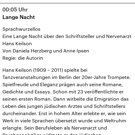
11
12
13
14
15
16
17
00:05
Uhr
18
19
20
21
22
23
24
Lange Nacht
25
26
27
28
29
30
1
Sprachwurzellos
Eine Lange Nacht über den Schriftsteller und Nervenarzt
Hans Keilson
Von Daniela Herzberg und Anne Ipsen
Regie: die Autorin
Hans Keilson (1909 – 2011) spielte bei
Tanzveranstaltungen im Berlin der 20er-Jahre Trompete.
Spielfreude und Eleganz prägen auch seine Romane,
Gedichte und Essays. Schon mit 23 veröffentlichte er
seinen ersten Roman. Dann wirbelte die Emigration das
Leben des jungen jüdischen Arztes und Schriftstellers
durcheinander. Erst in hohem Alter erlebte er, wie sein
Werk in viele Sprachen übersetzt wurde und Weltruhm
erlangte. Sein Berufsleben als Nervenarzt und
Psychoanalytiker widmete er den jüdischen