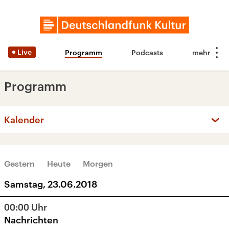
Live
Programm
Podcasts
Programm
Kalender
‹
›
JUNI 2018
Gestern
Heute
Morgen
Mo
Di
Mi
Do
Fr
Sa
So
Samstag, 23.06.2018
28
29
30
31
1
2
3
00:00
Uhr
4
5
6
7
8
9
10
Nachrichten