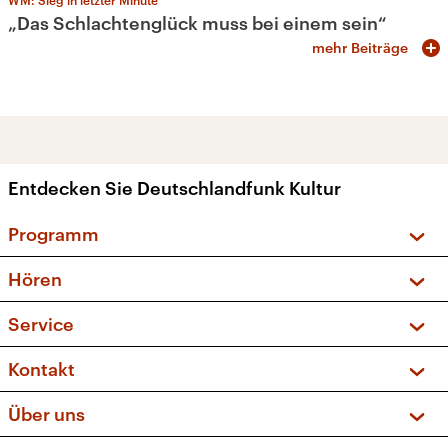
„Das Schlachtenglück muss bei einem sein“
mehr Beiträge
Entdecken Sie Deutschlandfunk Kultur
Programm
Vorschau und Rückschau
Hören
Sendungen und Podcasts
Livestream
Service
Musikliste
Frequenzen (UKW + DAB+)
FAQ
Kontakt
Kakadu – Das Kinderprogramm
Apps
Archiv
Hörerservice
Über uns
Newsletter
Social Media