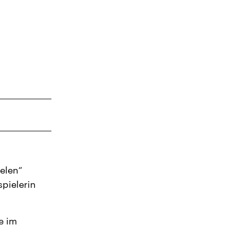
ielen“
pielerin
e im