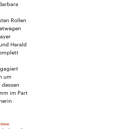
 Barbara
ten Rollen
retwegen
ayer
 und Harald
omplett
ngagiert
ch um
r dessen
amm im Part
nerin
Schöne