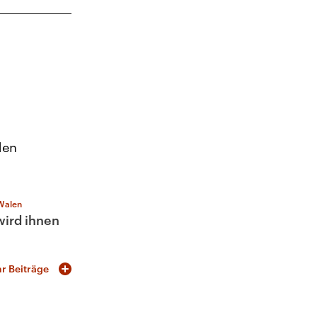
den
Walen
 wird ihnen
r Beiträge