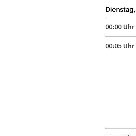
Dienstag,
26
5
00:00
Uhr
12
00:05
Uhr
19
26