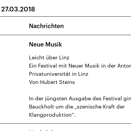
 27.03.2018
27
28
1
2
3
6
7
8
9
10
Nachrichten
13
14
15
16
17
Neue Musik
20
21
22
23
24
27
28
29
30
31
Leicht über Linz
Ein Festival mit Neuer Musik in der Anto
Privatuniversität in Linz
Von Hubert Steins
In der jüngsten Ausgabe des Festival gi
Bauckholt um die „szenische Kraft der
Klangproduktion“.