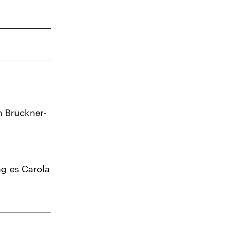
4
11
18
25
1
n Bruckner-
ng es Carola