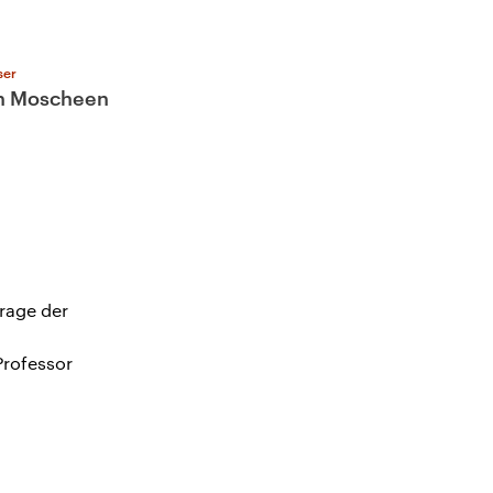
ser
n Moscheen
Frage der
Professor