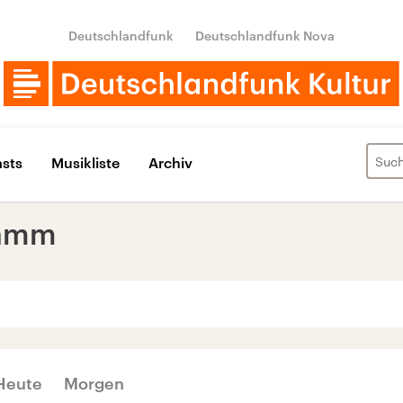
Deutschlandfunk
Deutschlandfunk Nova
sts
Musikliste
Archiv
ramm
‹
›
MÄRZ 2018
Heute
Morgen
Di
Mi
Do
Fr
Sa