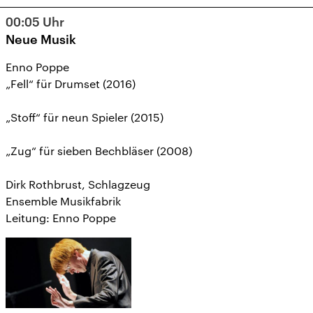
12
13
14
15
16
17
18
00:05
Uhr
19
20
21
22
23
24
25
Neue Musik
26
27
28
29
30
1
2
Enno Poppe
„Fell“ für Drumset (2016)
„Stoff“ für neun Spieler (2015)
„Zug“ für sieben Bechbläser (2008)
Dirk Rothbrust, Schlagzeug
Ensemble Musikfabrik
Leitung: Enno Poppe