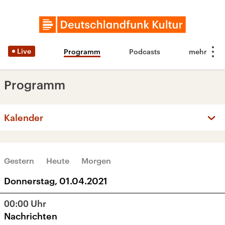
Live
Programm
Podcasts
Programm
Kalender
‹
›
APRIL 2021
Gestern
Heute
Morgen
Mo
Di
Mi
Do
Fr
Sa
So
Donnerstag, 01.04.2021
29
30
31
1
2
3
4
00:00
Uhr
5
6
7
8
9
10
11
Nachrichten