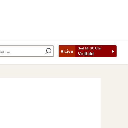
Seit
14:30
Uhr
Live
Vollbild