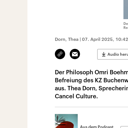
De
Re
Dorn, Thea
|
07. April 2025, 10:4
Link
Email
Audio her
kopieren/teilen
Der Philosoph Omri Boehm 
Befreiung des KZ Buchenw
aus. Thea Dorn, Sprecherin
Cancel Culture.
Aus dem Podcast