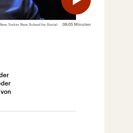
08:05 Minuten
 New Yorker New School for Social
der
eder
 von