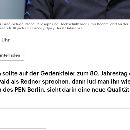
r israelisch-deutsche Philosoph und Hochschullehrer Omri Boehm lehrt an der
search.
© picture alliance / dpa / Horst Galuschka
2 Uhr
unterladen
sollte auf der Gedenkfeier zum 80. Jahrestag 
ald als Redner sprechen, dann lud man ihn wi
 des PEN Berlin, sieht darin eine neue Qualität