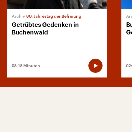
80. Jahrestag der Befreiung
Getrübtes Gedenken in
B
Buchenwald
G
08:18 Minuten
02