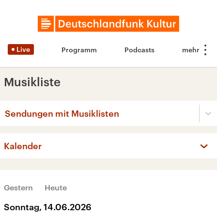
Live
Programm
Podcasts
Musikliste
Sendungen mit Musiklisten
Kalender
‹
›
JUNI 2026
Gestern
Heute
Mo
Di
Mi
Do
Fr
Sa
So
Sonntag, 14.06.2026
1
2
3
4
5
6
7