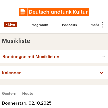
Live
Programm
Podcasts
Musikliste
Sendungen mit Musiklisten
Kalender
‹
›
OKTOBER 2025
Gestern
Heute
Mo
Di
Mi
Do
Fr
Sa
So
Donnerstag, 02.10.2025
29
30
1
2
3
4
5