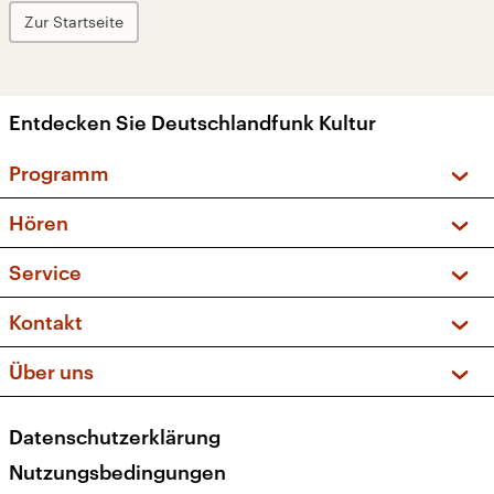
Zur Startseite
Entdecken Sie Deutschlandfunk Kultur
Programm
Vorschau und Rückschau
Hören
Sendungen und Podcasts
Livestream
Service
Musikliste
Frequenzen (UKW + DAB+)
FAQ
Kontakt
Kakadu – Das Kinderprogramm
Apps
Archiv
Hörerservice
Über uns
Newsletter
Social Media
Deutschlandradio
RSS
Datenschutzerklärung
Presse
Veranstaltungen
Nutzungsbedingungen
Karriere